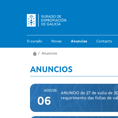
Ir o contido principal
O xurado
Novas
Anuncios
Contacto
Miga de pan
Inicio
Anuncios
ANUNCIOS
AGO/26
ANUNCIO do 27 de xullo de 20
requirimento das follas de v
06