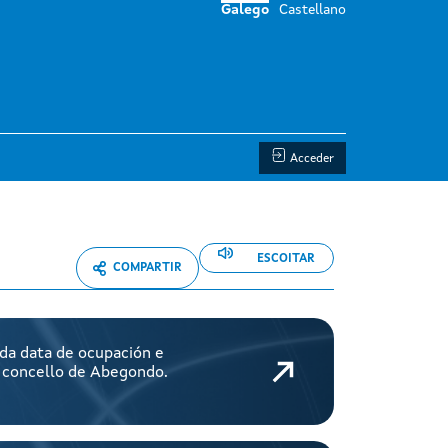
Galego
Castellano
Acceder
ESCOITAR
COMPARTIR
da data de ocupación e
o concello de Abegondo.