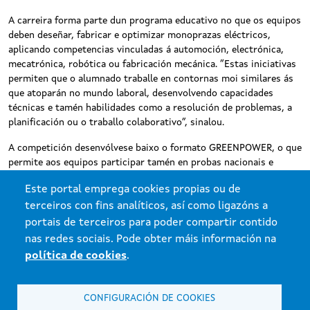
A carreira forma parte dun programa educativo no que os equipos
deben deseñar, fabricar e optimizar monoprazas eléctricos,
aplicando competencias vinculadas á automoción, electrónica,
mecatrónica, robótica ou fabricación mecánica. “Estas iniciativas
permiten que o alumnado traballe en contornas moi similares ás
que atoparán no mundo laboral, desenvolvendo capacidades
técnicas e tamén habilidades como a resolución de problemas, a
planificación ou o traballo colaborativo”, sinalou.
A competición desenvólvese baixo o formato GREENPOWER, o que
permite aos equipos participar tamén en probas nacionais e
internacionais vinculadas á mobilidade sostible. A próxima
Este portal emprega cookies propias ou de
carreira celebrarase o 28 de maio no Congreso de Mobilidade de
terceiros con fins analíticos, así como ligazóns a
Sanxenxo.
portais de terceiros para poder compartir contido
nas redes sociais. Pode obter máis información na
política de cookies
.
CONFIGURACIÓN DE COOKIES