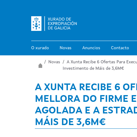
Ir o contido principal
O xurado
Novas
Anuncios
Contacto
Miga de pan
Inicio
Novas
A Xunta Recibe 6 Ofertas Para Exec
Investimento de Máis de 3,6M€
A XUNTA RECIBE 6 O
MELLORA DO FIRME E
AGOLADA E A ESTRA
MÁIS DE 3,6M€