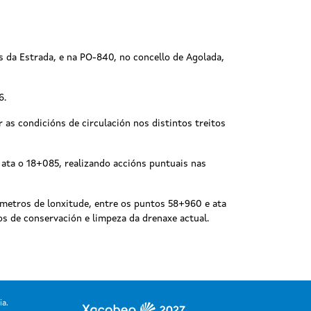
s da Estrada, e na PO-840, no concello de Agolada,
6.
 as condicións de circulación nos distintos treitos
 ata o 18+085, realizando accións puntuais nas
lómetros de lonxitude, entre os puntos 58+960 e ata
os de conservación e limpeza da drenaxe actual.
ia.