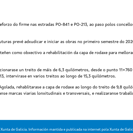
reforzo do firme nas estradas PO-841 e PO-213, ao paso polos concello
ruturas prevé adxudicar e iniciar as obras no primeiro semestre do 202
teñen como obxectivo a rehabilitación da capa de rodaxe para mellorar
cionarase un treito de máis de 6,3 quilómetros, desde o punto 11+760
, intervirase en varios treitos ao longo de 15,3 quilómetros.
Agolada, rehablitarase a capa de rodaxe ao longo do treito de 9,8 qui
se marcas viarias lonxitudinais e transversais, e realizaranse traball
Xunta de Galicia. Información mantida e publicada na internet pola Xunta de Galic