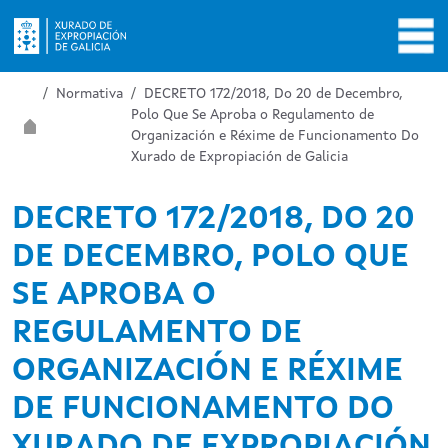
Ir o contido principal
Miga de pan
Inicio
Normativa
DECRETO 172/2018, Do 20 de Decembro,
Polo Que Se Aproba o Regulamento de
Organización e Réxime de Funcionamento Do
Xurado de Expropiación de Galicia
DECRETO 172/2018, DO 20
DE DECEMBRO, POLO QUE
SE APROBA O
REGULAMENTO DE
ORGANIZACIÓN E RÉXIME
DE FUNCIONAMENTO DO