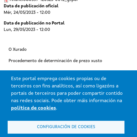
Data de publicación oficial
Mér, 24/05/2023 - 12:00
Data de publicación no Portal
Lun, 29/05/2023 - 12:00
O Xurado
Procedemento de determinación de prezo xusto
Normativa
Este portal emprega cookies propias ou de
Memorias, informes e outras publicacións
terceiros con fins analíticos, así como ligazóns a
portais de terceiros para poder compartir contido
Modelos para o envío de datos
nas redes sociais. Pode obter máis información na
política de cookies
.
CONFIGURACIÓN DE COOKIES
Xunta de Galicia. Información mantida e publicada na internet pola Xunta