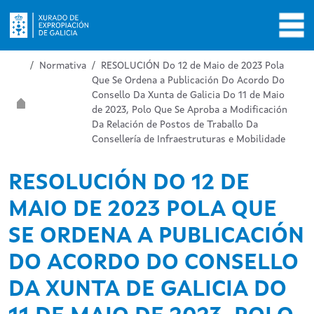
Ir o contido principal
Miga de pan
Inicio
Normativa
RESOLUCIÓN Do 12 de Maio de 2023 Pola
Que Se Ordena a Publicación Do Acordo Do
Consello Da Xunta de Galicia Do 11 de Maio
de 2023, Polo Que Se Aproba a Modificación
Da Relación de Postos de Traballo Da
Consellería de Infraestruturas e Mobilidade
RESOLUCIÓN DO 12 DE
MAIO DE 2023 POLA QUE
SE ORDENA A PUBLICACIÓN
DO ACORDO DO CONSELLO
DA XUNTA DE GALICIA DO